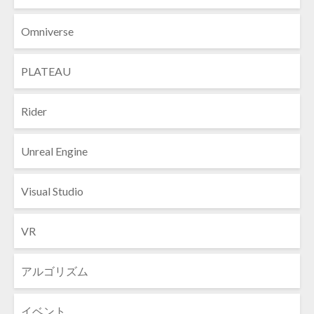
Omniverse
PLATEAU
Rider
Unreal Engine
Visual Studio
VR
アルゴリズム
イベント