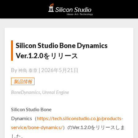
Silicon
Silicon Studio Bone Dynamics
Studio
Ver.1.2.0をリリース
Bone
Dynamics
By
|
2026年5月21日
神鳥 泰章
Ver.1.2.0
製品情報
を
,
リ
BoneDynamics
Unreal Engine
リ
Silicon Studio Bone
ー
Dynamics（
https://tech.siliconstudio.co.jp/products-
ス
service/bone-dynamics/
）のVer.1.2.0をリリースしま
した。