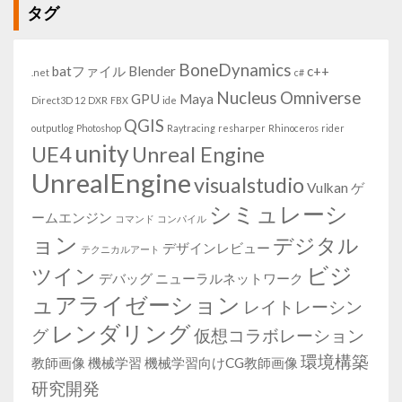
タグ
BoneDynamics
batファイル
Blender
c++
.net
c#
Nucleus
Omniverse
GPU
Maya
Direct3D 12
DXR
FBX
ide
QGIS
outputlog
Photoshop
Raytracing
resharper
Rhinoceros
rider
unity
UE4
Unreal Engine
UnrealEngine
visualstudio
Vulkan
ゲ
シミュレーシ
ームエンジン
コマンド
コンパイル
ョン
デジタル
デザインレビュー
テクニカルアート
ビジ
ツイン
デバッグ
ニューラルネットワーク
ュアライゼーション
レイトレーシン
レンダリング
グ
仮想コラボレーション
環境構築
教師画像
機械学習
機械学習向けCG教師画像
研究開発