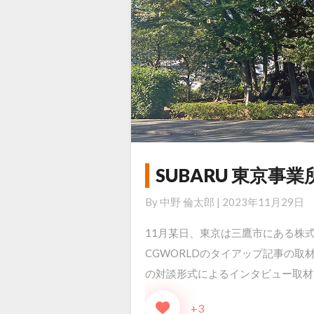
SPCR
Joint
Dynamics
SUBARU 東京事
SUBARU
東
By
中野 倫太郎
|
2023年11月29日
京
11月某日、東京は三鷹市にある株式
事
CGWORLDのタイアップ記事の取
業
の対談形式によるインタビュー取材
所
に
+3