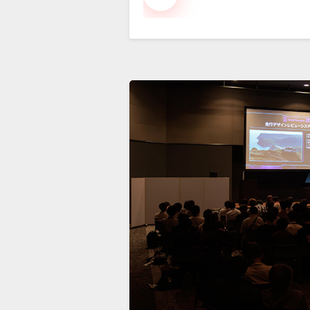
伺
い
ま
し
た！