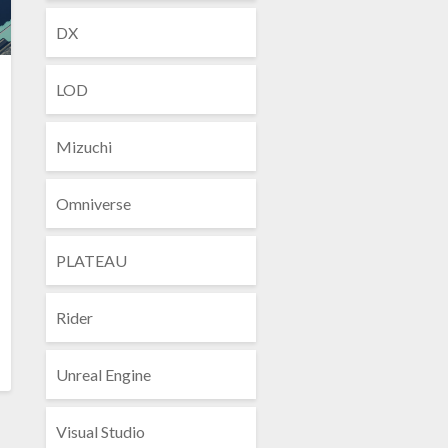
DX
LOD
Mizuchi
Omniverse
PLATEAU
Rider
Unreal Engine
ead
ore
Visual Studio