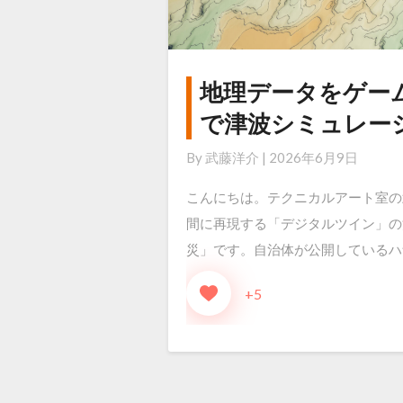
地理データをゲー
地
理
で津波シミュレー
デ
By
武藤洋介
|
2026年6月9日
ー
タ
こんにちは。テクニカルアート室の
を
間に再現する「デジタルツイン」の
ゲ
災」です。自治体が公開しているハ
ー
+5
ム
エ
ン
ジ
ン