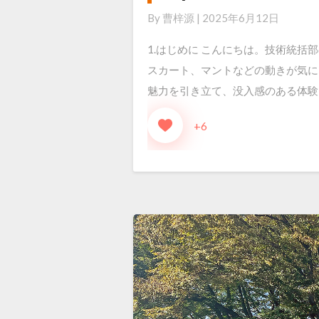
揺
ュ
By
曹梓源
|
2025年6月12日
れ
レ
も
1.はじめに こんにちは。技術統括
ー
の
スカート、マントなどの動きが気に
シ
物
魅力を引き立て、没入感のある体験に
ョ
理
ン
+6
プ
と
ラ
防
グ
災
イ
活
ン
用
検
証：
Kawaii
Physics
&