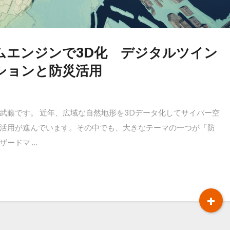
ムエンジンで3D化 デジタルツイン
ションと防災活用
武藤です。 近年、広域な自然地形を3Dデータ化してサイバー空
活用が進んでいます。その中でも、大きなテーマの一つが「防
ザードマ …
R
+
M