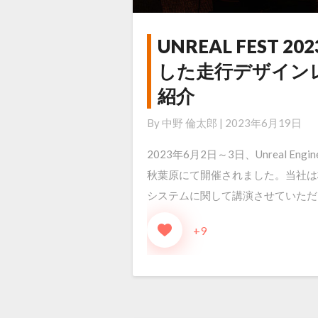
UNREAL FEST 20
UNREAL
FEST
した走行デザインレ
2023
紹介
TOKYO
By
中野 倫太郎
|
2023年6月19日
に
て、
2023年6月2日～3日、Unreal En
Unreal
秋葉原にて開催されました。当社は
Engine
システムに関して講演させていただ
を
活
+9
用
し
た
走