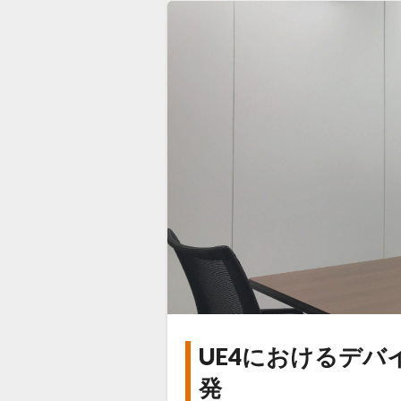
行
デ
ザ
イ
ン
レ
ビ
ュ
ー
シ
ス
テ
ム
UE4におけるデバ
UE4
を
に
SUBARU
発