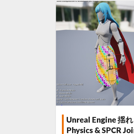
で
3D
化
デ
ジ
タ
ル
ツ
イ
ン
で
津
波
Unreal Engin
Unreal
シ
Engine
Physics & SPCR Jo
ミ