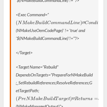
‘$(NMakeBuildCommandLine)’!=””/>
<Exec Command=”
(
N
M
a
k
e
B
u
i
l
d
C
o
m
m
a
n
d
L
i
n
e
)
”
C
o
n
d
i
t
i
o
n
=
”
‘
(NMakeUseOemCodePage)’ != ‘true’ and
‘$(NMakeBuildCommandLine)’!=””/>
</Target>
<Target Name=”Rebuild”
DependsOnTargets=”PrepareForNMakeBuild
;_SetRebuildReferences;ResolveReferences;G
etTargetPath;
(
P
r
e
N
M
a
k
e
B
u
i
l
d
T
a
r
g
e
t
)
”
R
e
t
u
r
n
s
=
”
(NMakeManagedOutput)”>