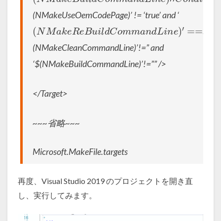
(NMakeUseOemCodePage)’ != ‘true’ and ‘
(
′
==
N
M
”
a
a
n
k
d
e
R
‘
e
B
u
i
l
d
C
o
m
m
a
n
d
L
i
n
e
)
(NMakeCleanCommandLine)’!=” and
‘$(NMakeBuildCommandLine)’!=”” />
</Target>
~~~省略~~~
Microsoft.MakeFile.targets
再度、Visual Studio 2019 のプロジェクトを開き直
し、実行してみます。