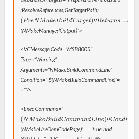
;ResolveReferences;GetTargetPath;
(
P
r
e
N
M
a
k
e
B
u
i
l
d
T
a
r
g
e
t
)
”
R
e
t
u
r
n
s
=
”
(NMakeManagedOutput)”>
<VCMessage Code=”MSB8005″
Type=”Warning”
Arguments=”NMakeBuildCommandLine”
Condition=”‘$(NMakeBuildCommandLine)’=
=””/>
<Exec Command=”
(
N
M
a
k
e
B
u
i
l
d
C
o
m
m
a
n
d
L
i
n
e
)
”
C
o
n
d
i
t
i
o
n
=
”
‘
(NMakeUseOemCodePage)’ == ‘true’ and