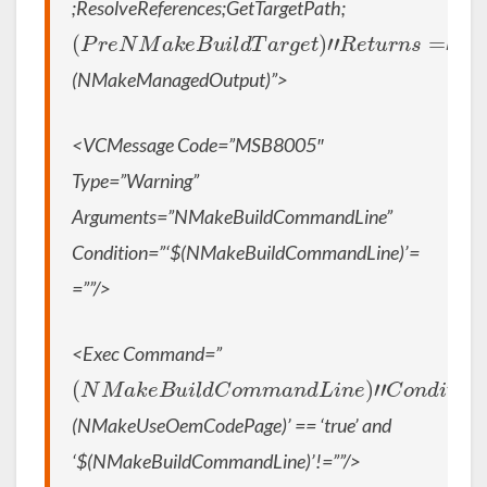
;ResolveReferences;GetTargetPath;
(
P
r
e
N
M
a
k
e
B
u
i
l
d
T
a
r
g
e
t
)
”
R
e
t
u
r
n
s
=
”
(NMakeManagedOutput)”>
<VCMessage Code=”MSB8005″
Type=”Warning”
Arguments=”NMakeBuildCommandLine”
Condition=”‘$(NMakeBuildCommandLine)’=
=””/>
<Exec Command=”
(
N
M
a
k
e
B
u
i
l
d
C
o
m
m
a
n
d
L
i
n
e
)
”
C
o
n
d
i
t
i
o
n
=
”
‘
(NMakeUseOemCodePage)’ == ‘true’ and
‘$(NMakeBuildCommandLine)’!=””/>