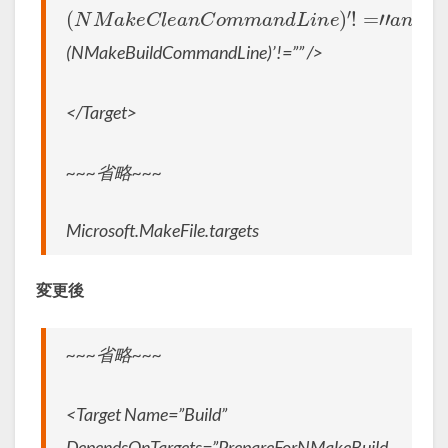
(
′
!
N
=
M
”
a
a
n
k
d
e
‘
C
l
e
a
n
C
o
m
m
a
n
d
L
i
n
e
)
(NMakeBuildCommandLine)’!=”” />
</Target>
~~~省略~~~
Microsoft.MakeFile.targets
変更後
~~~省略~~~
<Target Name=”Build”
DependsOnTargets=”PrepareForNMakeBuild