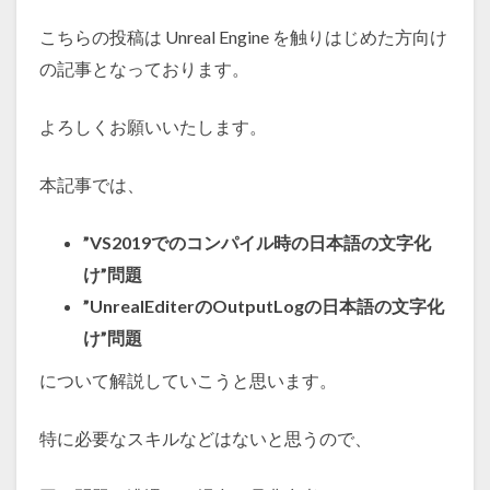
ロ
こちらの投稿は Unreal Engine を触りはじめた方向け
グ
の記事となっております。
の
文
よろしくお願いいたします。
字
本記事では、
化
け
”VS2019でのコンパイル時の日本語の文字化
対
け”問題
処
”UnrealEditerのOutputLogの日本語の文字化
法
け”問題
について解説していこうと思います。
特に必要なスキルなどはないと思うので、