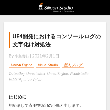
UE4
UE4開発におけるコンソールログの
開
文字化け対処法
発
に
By
|
2021年2月1日
小島貴行
お
,
,
Unreal Engine
Visual Studio
新人ブログ
け
,
,
,
,
る
Outputlog
Unrealediter
UnrealEngine
Visualstudio
,
Vs2019
コンパイル
コ
ン
ソ
はじめに
ー
初めまして応用技術部の小島と申します。
ル