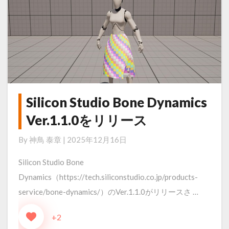
Silicon Studio Bone Dynamics
Silicon
Studio
Ver.1.1.0をリリース
Bone
By
神鳥 泰章
|
2025年12月16日
Dynamics
Ver.1.1.0
Silicon Studio Bone
を
Dynamics（https://tech.siliconstudio.co.jp/products-
リ
service/bone-dynamics/）のVer.1.1.0がリリースさ …
リ
+2
ー