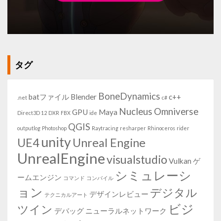
タグ
BoneDynamics
batファイル
Blender
c++
.net
c#
Nucleus
Omniverse
GPU
Maya
Direct3D 12
DXR
FBX
ide
QGIS
outputlog
Photoshop
Raytracing
resharper
Rhinoceros
rider
unity
UE4
Unreal Engine
UnrealEngine
visualstudio
Vulkan
ゲ
シミュレーシ
ームエンジン
コマンド
コンパイル
ョン
デジタル
デザインレビュー
テクニカルアート
ビジ
ツイン
デバッグ
ニューラルネットワーク