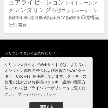
ュアライゼーション
レイトレーシン
レンダリング
グ
仮想コラボレーション
環境構築
教師画像
機械学習
機械学習向けCG教師画像
研究開発
シリコンスタジオ企業Webサイト
製品・サービスWebサイト
シリコンスタジオのWebサイトでは、より良い
オンライン体験の提供および改善のためにクッ
キー（Cookie）を使用しています。クッキーの
使用方法およびお客様のクッキー設定の変更方
法についてはプライバシーポリシーをご覧くだ
さい。
プライバシーポリシー
同意する