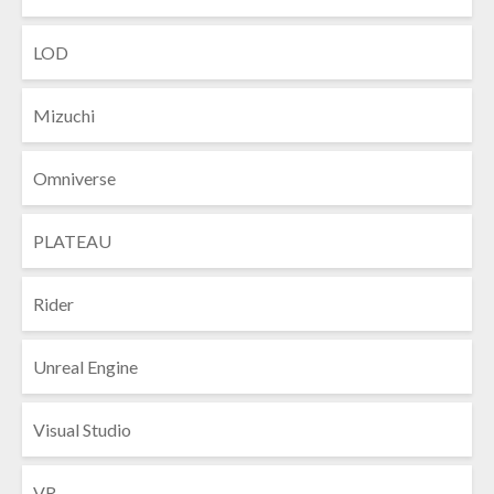
LOD
Mizuchi
Omniverse
PLATEAU
Rider
Unreal Engine
Visual Studio
VR