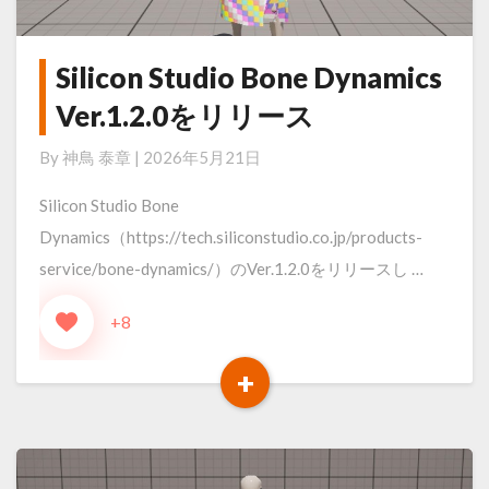
Silicon Studio Bone Dynamics
Silicon
Studio
Ver.1.2.0をリリース
Bone
By
神鳥 泰章
|
2026年5月21日
Dynamics
Ver.1.2.0
Silicon Studio Bone
を
Dynamics（https://tech.siliconstudio.co.jp/products-
リ
service/bone-dynamics/）のVer.1.2.0をリリースし …
リ
+8
ー
ス
+
Read
More