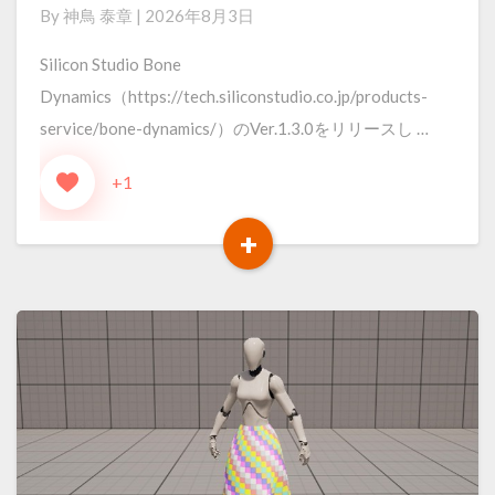
By
神鳥 泰章
|
2026年8月3日
Dynamics
Ver.1.3.0
Silicon Studio Bone
を
Dynamics（https://tech.siliconstudio.co.jp/products-
リ
service/bone-dynamics/）のVer.1.3.0をリリースし …
リ
+1
ー
ス
+
Read
More