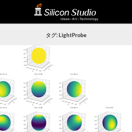
タグ:
LightProbe