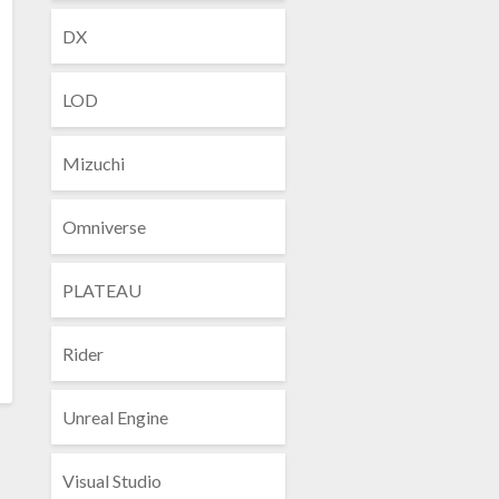
DX
LOD
Mizuchi
Omniverse
PLATEAU
Rider
ead
Unreal Engine
ore
Visual Studio