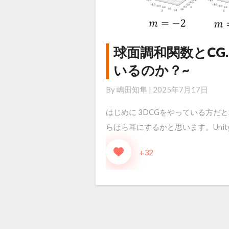
球面調和関数とCG. P
球
面
いるのか？~
調
By
嶋田知隼
|
2025年7月17日
和
関
はじめに 3DCGをやっている方だとSp
数
らほら耳にするかと思います。Unityや
と
+32
CG.
Part1,
~Light
Probe
は
何