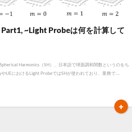
art1, ~Light Probeは何を計算して
herical Harmonics（SH）、日本語で球面調和関数というのをち
UEにおけるLight ProbeではSHが使われており、業務で …
R
+
M