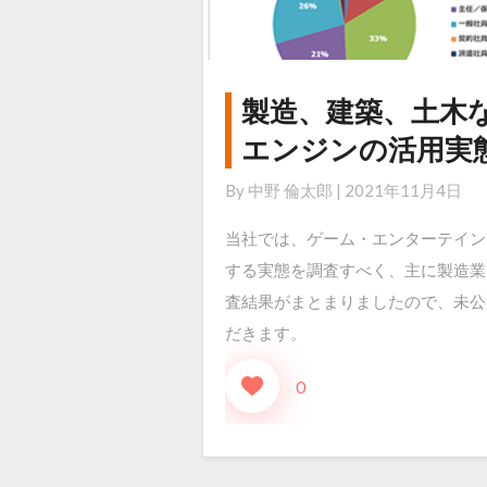
製造、建築、土木
製
造、
エンジンの活用実
建
By
中野 倫太郎
|
2021年11月4日
築、
土
当社では、ゲーム・エンターテイン
木
する実態を調査すべく、主に製造業
な
査結果がまとまりましたので、未公
ど、
だきます。
産
0
業
分
野
に