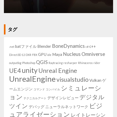
タグ
BoneDynamics
batファイル
Blender
c++
.net
c#
Nucleus
Omniverse
GPU
Maya
Direct3D 12
DXR
FBX
ide
QGIS
outputlog
Photoshop
Raytracing
resharper
Rhinoceros
rider
unity
UE4
Unreal Engine
UnrealEngine
visualstudio
Vulkan
ゲ
シミュレーシ
ームエンジン
コマンド
コンパイル
ョン
デジタル
デザインレビュー
テクニカルアート
ビジ
ツイン
デバッグ
ニューラルネットワーク
ュアライゼーション
レイトレーシン