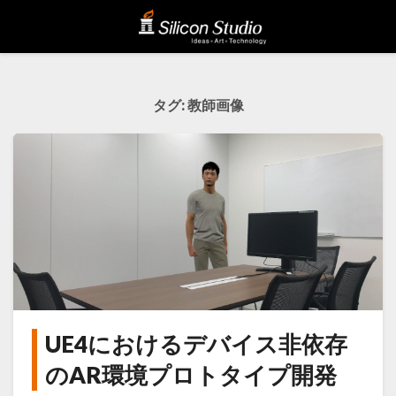
タグ:
教師画像
UE4におけるデバイス非依存
UE4
に
のAR環境プロトタイプ開発
お