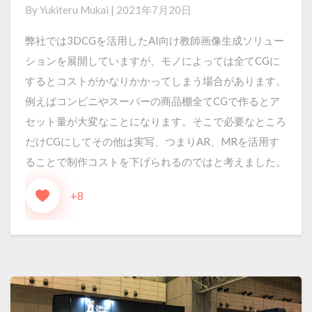
By
Yukiteru Mukai
|
2021年7月20日
け
る
弊社では3DCGを活用したAI向け教師画像生成ソリュー
デ
ションを展開していますが、モノによっては全てCGに
バ
するとコストがかなりかかってしまう場合があります。
イ
例えばコンビニやスーパーの商品棚全てCGで作るとア
ス
セット量が大変なことになります。そこで必要なところ
非
だけCGにしてその他は実写、つまりAR、MRを活用す
依
ることで制作コストを下げられるのではと考えました。
存
+8
の
AR
環
境
プ
ロ