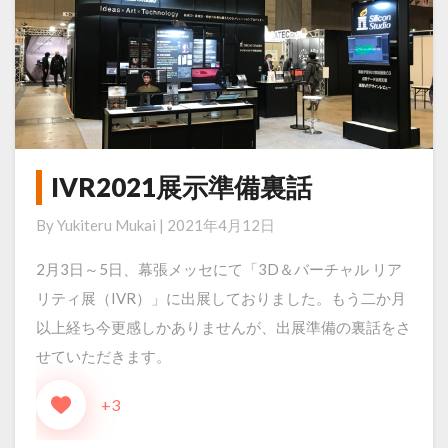
ト
タ
イ
プ
開
発
IVR2021展示準備裏話
IVR2021
展
By
Yukiteru Mukai
|
2021年4月12日
示
2月3日～5日、幕張メッセにて「3D＆バーチャル リア
準
リティ展（IVR）」に出展しておりました。もう二か月
備
以上経ち今更感しかありませんが、出展準備の裏話をさ
裏
せていただきます。
話
+3