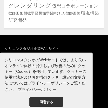
レンダリング
グ
仮想コラボレーション
環境構築
教師画像
機械学習
機械学習向けCG教師画像
研究開発
シリコンスタジオ企業Webサイト
製品・サービスWebサイト
シリコンスタジオのWebサイトでは、より良い
オンライン体験の提供および改善のためにクッ
キー（Cookie）を使用しています。クッキーの
使用方法およびお客様のクッキー設定の変更方
法についてはプライバシーポリシーをご覧くだ
さい。
プライバシーポリシー
同意する
©Silicon Studio Corp., all rights reserved.