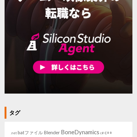
タグ
BoneDynamics
batファイル
Blender
c++
.net
c#