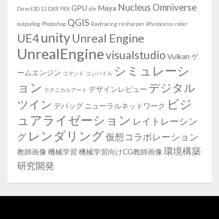
Nucleus
Omniverse
GPU
Maya
Direct3D 12
DXR
FBX
ide
QGIS
outputlog
Photoshop
Raytracing
resharper
Rhinoceros
rider
unity
UE4
Unreal Engine
UnrealEngine
visualstudio
Vulkan
ゲ
シミュレーシ
ームエンジン
コマンド
コンパイル
ョン
デジタル
デザインレビュー
テクニカルアート
ビジ
ツイン
デバッグ
ニューラルネットワーク
ュアライゼーション
レイトレーシン
レンダリング
グ
仮想コラボレーション
環境構築
教師画像
機械学習
機械学習向けCG教師画像
研究開発