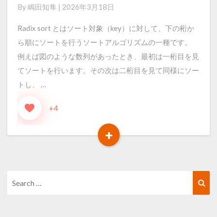
By
嶋田知隼
|
2026年3月18日
実
装
Radix sort とはソート対象（key）に対して、下の桁か
&
ら順にソートを行うソートアルゴリズムの一種です。
測
例えば図のような数列があったとき、最初は一桁目を見
定
てソートを行います。その次は二桁目を見て同様にソー
し
トし、 …
て
+4
み
た
+
Read
More
Search
Sea
for: